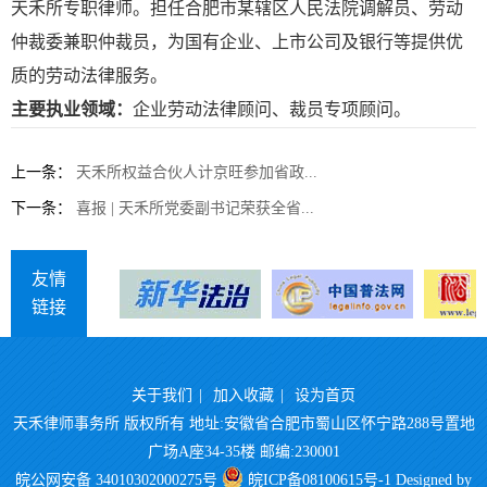
天禾所专职律师。担任合肥市某辖区人民法院调解员、劳动
仲裁委兼职仲裁员，为国有企业、上市公司及银行等提供优
质的劳动法律服务。
主要执业领域：
企业劳动法律顾问、裁员专项顾问。
上一条：
天禾所权益合伙人计京旺参加省政...
下一条：
喜报 | 天禾所党委副书记荣获全省...
友情
链接
关于我们
|
加入收藏
|
设为首页
天禾律师事务所 版权所有 地址:安徽省合肥市蜀山区怀宁路288号置地
广场A座34-35楼 邮编:230001
皖公网安备 34010302000275号
皖ICP备08100615号-1
Designed by